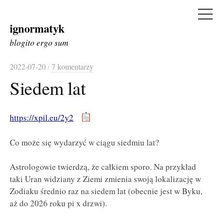
ME
ignormatyk
Skip
to
blogito ergo sum
content
2022-07-20
/
7 komentarzy
Siedem lat
https://xpil.eu/2y2
Co może się wydarzyć w ciągu siedmiu lat?
Astrologowie twierdzą, że całkiem sporo. Na przykład
taki Uran widziany z Ziemi zmienia swoją lokalizację w
Zodiaku średnio raz na siedem lat (obecnie jest w Byku,
aż do 2026 roku pi x drzwi).