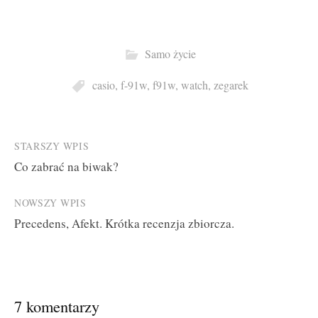
Samo życie
casio
,
f-91w
,
f91w
,
watch
,
zegarek
Post
STARSZY WPIS
Co zabrać na biwak?
navigation
NOWSZY WPIS
Precedens, Afekt. Krótka recenzja zbiorcza.
7 komentarzy