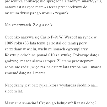
prościutką aplikację nie sprzężoną z żadnym
smartczymś
,
natomiast na ręce mam - i teraz przechodzimy do
meritum dzisiejszego wpisu - zegarek.
Nie smartwatch. Z e g a r e k.
Cudeńko nazywa się Casio F-91W. Wszedł na rynek w
1989 roku (33 lata temu!) i został od tamtej pory
sprzedany w wielu, wielu milionach egzemplarzy.
Kosztuje odrobinę ponad €10 za sztukę. Pokazuje datę i
godzinę, ma też alarm i stoper. Z latami przestępnymi
sobie nie radzi, więc raz na cztery lata trzeba mu 1 marca
zmienić datę na 1 marca.
Napędzany jest bateryjką, która wystarcza średnio na...
siedem lat.
Masz
smartwatcha
? Często go ładujesz? Raz na dobę?