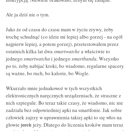
Ale ja dziś nie o tym.
Jako że od czasu do czasu mam w życiu zrywy, żeby
trochę schudnąć (co idzie mi lepiej albo gorzej - na ogół
najpierw lepiej, a potem gorzej), przetestowałem przez
ostatnich kilka lat dwa
smartwatche
a właściwie to
jednego
smartwatcha
i jednego
smartbanda
. Wszystko
po to, żeby nabijać kroki, bo wiadomo, regularne spacery
są ważne, bo ruch, bo kalorie, bo Wogle.
Wkurzało mnie jednakowoż w tych wszystkich
elektronicznych naręcznych urządzeniach, że straszne z
nich szpiegule. Bo teraz takie czasy, że wiadomo, nic nie
zadziała bez odpowiedniej apki na smartfonie. Jak sobie
człowiek zajrzy w uprawnienia takiej apki to się włos na
głowie
jurek
jeży. Dlatego do liczenia kroków mam teraz