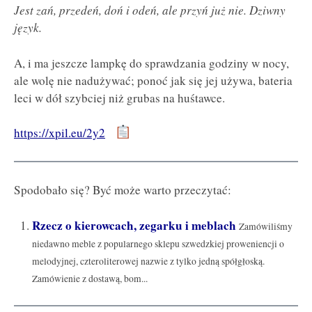
Jest zań, przedeń, doń i odeń, ale przyń już nie. Dziwny
język.
A, i ma jeszcze lampkę do sprawdzania godziny w nocy,
ale wolę nie nadużywać; ponoć jak się jej używa, bateria
leci w dół szybciej niż grubas na huśtawce.
https://xpil.eu/2y2
Spodobało się? Być może warto przeczytać:
Rzecz o kierowcach, zegarku i meblach
Zamówiliśmy
niedawno meble z popularnego sklepu szwedzkiej proweniencji o
melodyjnej, czteroliterowej nazwie z tylko jedną spółgłoską.
Zamówienie z dostawą, bom...