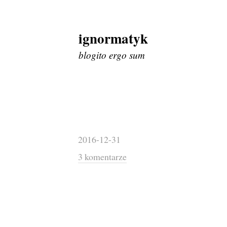
ignormatyk
Skip
to
blogito ergo sum
content
2016-12-31
3 komentarze