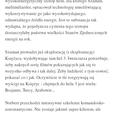
wysokoenergetyczny izotop helu, dla którego Szaman,
multimiliarder, opracował technologię umożliwiającą
wykorzystywanie go jako wysokowydajnego,
odnawialnego źródła energii. Jest to substancja tak
wydajna, że pojedyncza cysterna tego izotopu
dostarczyłaby państwu wielkości Stanów Zjednoczonych
energii na rok.
Szaman prowadzi już eksplorację (i eksploatację)
Księżyca, wydobywając tam hel 3. Iwenciarza potrzebuje,
żeby nakręcił serię filmów pokazujących jak się to
wszystko odbywa i tak dalej. Żeby ludzkość z tym oswoić,
pokazać co i jak. Oczywiście w tle rozgrywają się
wyścigi na Księżyc - chętnych do helu 3 jest wielu:
Rosjanie, Turcy, Arabowie...
Norbert przechodzi intensywne szkolenie komandosko-
astronautyczne. Nie zostaje jakimś super-kilerem, ale