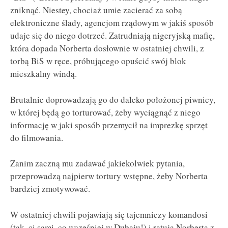
zniknąć. Niestey, chociaż umie zacierać za sobą
elektroniczne ślady, agencjom rządowym w jakiś sposób
udaje się do niego dotrzeć. Zatrudniają nigeryjską mafię,
która dopada Norberta dosłownie w ostatniej chwili, z
torbą BiS w ręce, próbującego opuścić swój blok
mieszkalny windą.
Brutalnie doprowadzają go do daleko położonej piwnicy,
w której będą go torturować, żeby wyciągnąć z niego
informację w jaki sposób przemycił na imprezkę sprzęt
do filmowania.
Zanim zaczną mu zadawać jakiekolwiek pytania,
przeprowadzą najpierw tortury wstępne, żeby Norberta
bardziej zmotywować.
W ostatniej chwili pojawiają się tajemniczy komandosi
(tak, ci sami, co wcześniej w Dubaju!) i ratują Norberta z