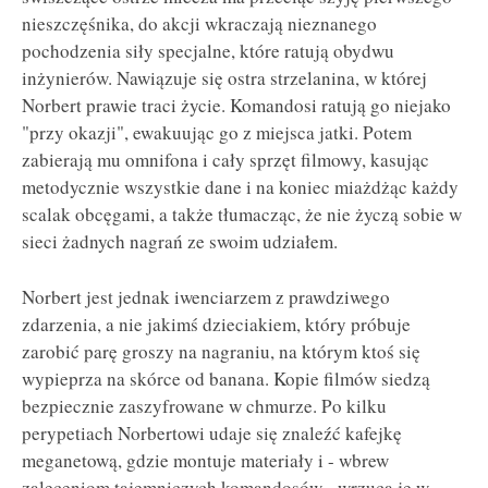
nieszczęśnika, do akcji wkraczają nieznanego
pochodzenia siły specjalne, które ratują obydwu
inżynierów. Nawiązuje się ostra strzelanina, w której
Norbert prawie traci życie. Komandosi ratują go niejako
"przy okazji", ewakuując go z miejsca jatki. Potem
zabierają mu omnifona i cały sprzęt filmowy, kasując
metodycznie wszystkie dane i na koniec miażdżąc każdy
scalak obcęgami, a także tłumacząc, że nie życzą sobie w
sieci żadnych nagrań ze swoim udziałem.
Norbert jest jednak iwenciarzem z prawdziwego
zdarzenia, a nie jakimś dzieciakiem, który próbuje
zarobić parę groszy na nagraniu, na którym ktoś się
wypieprza na skórce od banana. Kopie filmów siedzą
bezpiecznie zaszyfrowane w chmurze. Po kilku
perypetiach Norbertowi udaje się znaleźć kafejkę
meganetową, gdzie montuje materiały i - wbrew
zaleceniom tajemniczych komandosów - wrzuca je w