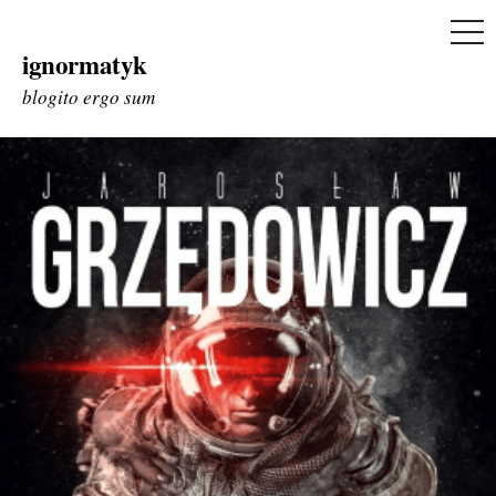
ME
ignormatyk
Skip
to
blogito ergo sum
content