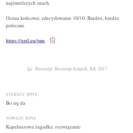
najśmielszych snach.
Ocena końcowa: zdecydowanie 10/10. Bardzo, bardzo
polecam.
https://xpil.eu/jmn
Recenzje
,
Recenzje książek
,
RK 2017
Post
STARSZY WPIS
Bo się da
navigation
NOWSZY WPIS
Kapeluszowa zagadka: rozwiązanie