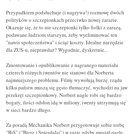
Przypadkiem podsłuchuje (i nagrywa!) rozmowę dwóch
polityków o szczepionkach przeciwko nowej zarazie.
Okazuje się, że to nie szczepionki tylko fiolki z zarazą,
podawane ludziom starszym, żeby wyeliminować ten
"nawis społeczeństwa" i ściąć koszty. Idealne narzędzie
dla ZUS-u, nieprawdaż? Wygodnie, dyskretnie...
Zmontowanie i opublikowanie z nagranego materiału
czterech różnych iwentów nie stanowi dla Norberta
najmniejszego problemu. Filmy wywołują burzę, rządu
kilku państw muszą się gęsto tłumaczyć, wychodzi na jaw
przekręt szczepionkowy. Norbert nagle robi się bardzo
bogaty, ilości odsłon idą w miliony, iwenty utrzymują się
w sieci bardzo długo.
Za poradą Mechanika Norbert przygotowuje sobie torbę
"BiS" ("Bierz i Spierdalaj") w razie gdyby musiał nagle