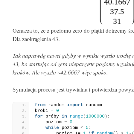
Oznacza to, że z poziomu zero do piątki dotrzemy 
Dla zaokrąglenia 43.
Tak naprawdę nawet gdyby w wyniku wyszło trochę mn
43, bo startując od zera nieparzyste poziomy uzyskuj
kroków. Ale wyszło ~42.6667 więc spoko.
Symulacja procesu jest trywialna i potwierdza powy
from
 random 
import
 random
kroki = 
0
for
 próby 
in
range
(
1000000
)
:
    poziom = 
0
while
 poziom 
<
5
:
        poziom += 
1
if
random
()
<
1
-