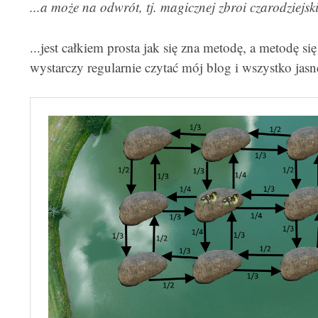
...a może na odwrót, tj. magicznej zbroi czarodzie
...jest całkiem prosta jak się zna metodę, a metodę si
wystarczy regularnie czytać mój blog i wszystko jasn