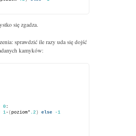
stko się zgadza.
ia: sprawdzić ile razy uda się dojść
siadanych kamyków:
>
0
:
<
1
-
(
poziom*
.2
)
else
-1