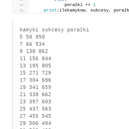
            porażki += 
1
print
(
ilekamykow, sukcesy, poraż
kamyki sukcesy porażki

5 50 950 

7 66 934 

9 138 862

11 156 844

13 195 805

15 271 729

17 304 696

19 341 659

21 338 662

23 397 603

25 437 563

27 455 545

29 506 494
