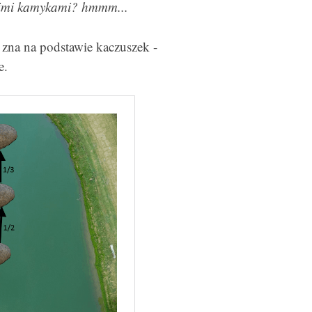
jskimi kamykami? hmmm...
ę zna na podstawie kaczuszek -
e.