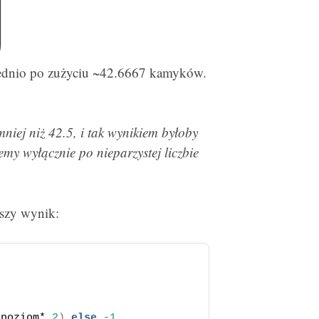
średnio po zużyciu ~42.6667 kamyków.
iej niż 42.5, i tak wynikiem byłoby
emy wyłącznie po nieparzystej liczbie
ższy wynik:
(
poziom*
.2
)
else
-1