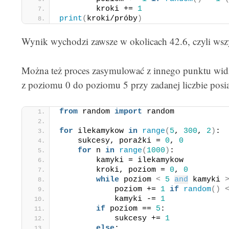
        kroki += 
1
print
(
kroki/próby
)
Wynik wychodzi zawsze w okolicach 42.6, czyli wszy
Można też proces zasymulować z innego punktu widzen
z poziomu 0 do poziomu 5 przy zadanej liczbie po
from
 random 
import
 random
for
 ilekamykow 
in
range
(
5
, 
300
, 
2
)
:
    sukcesy, porażki = 
0
, 
0
for
 n 
in
range
(
1000
)
:
        kamyki = ilekamykow
        kroki, poziom = 
0
, 
0
while
 poziom 
<
5
and
 kamyki 
            poziom += 
1
if
random
()
            kamyki -= 
1
if
 poziom == 
5
:
            sukcesy += 
1
else
: