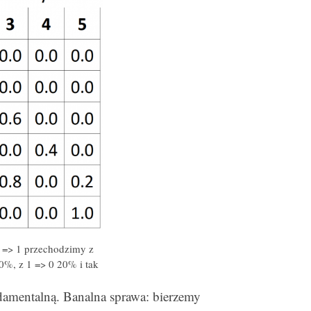
0 => 1 przechodzimy z
%, z 1 => 0 20% i tak
ndamentalną. Banalna sprawa: bierzemy