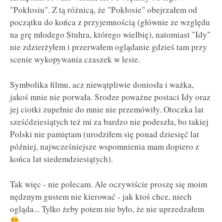
"Pokłosiu". Z tą różnicą, że "Pokłosie" obejrzałem od
początku do końca z przyjemnością (głównie ze względu
na grę młodego Stuhra, którego wielbię), natomiast "Idy"
nie zdzierżyłem i przerwałem oglądanie gdzieś tam przy
scenie wykopywania czaszek w lesie.
Symbolika filmu, acz niewątpliwie doniosła i ważka,
jakoś mnie nie porwała. Srodze poważne postaci Idy oraz
jej ciotki zupełnie do mnie nie przemówiły. Otoczka lat
sześćdziesiątych też mi za bardzo nie podeszła, bo takiej
Polski nie pamiętam (urodziłem się ponad dziesięć lat
później, najwcześniejsze wspomnienia mam dopiero z
końca lat siedemdziesiątych).
Tak więc - nie polecam. Ale oczywiście proszę się moim
nędznym gustem nie kierować - jak ktoś chce, niech
ogląda... Tylko żeby potem nie było, że nie uprzedzałem