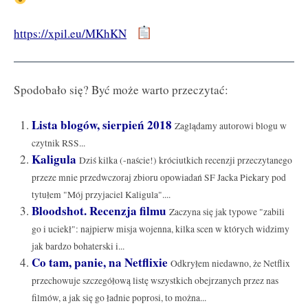
https://xpil.eu/MKhKN
Spodobało się? Być może warto przeczytać:
Lista blogów, sierpień 2018
Zaglądamy autorowi blogu w
czytnik RSS...
Kaligula
Dziś kilka (-naście!) króciutkich recenzji przeczytanego
przeze mnie przedwczoraj zbioru opowiadań SF Jacka Piekary pod
tytułem "Mój przyjaciel Kaligula"....
Bloodshot. Recenzja filmu
Zaczyna się jak typowe "zabili
go i uciekł": najpierw misja wojenna, kilka scen w których widzimy
jak bardzo bohaterski i...
Co tam, panie, na Netflixie
Odkryłem niedawno, że Netflix
przechowuje szczegółową listę wszystkich obejrzanych przez nas
filmów, a jak się go ładnie poprosi, to można...