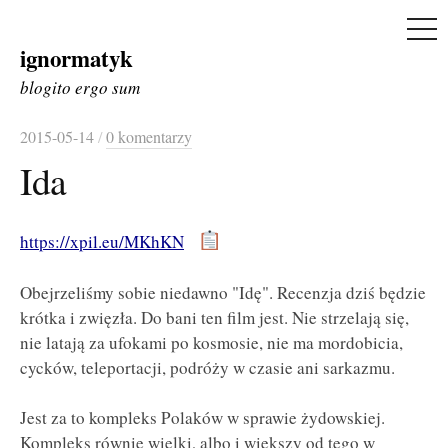
ME
ignormatyk
Skip
to
blogito ergo sum
content
2015-05-14
/
0 komentarzy
Ida
https://xpil.eu/MKhKN
Obejrzeliśmy sobie niedawno "Idę". Recenzja dziś będzie
krótka i zwięzła. Do bani ten film jest. Nie strzelają się,
nie latają za ufokami po kosmosie, nie ma mordobicia,
cycków, teleportacji, podróży w czasie ani sarkazmu.
Jest za to kompleks Polaków w sprawie żydowskiej.
Kompleks równie wielki, albo i większy od tego w