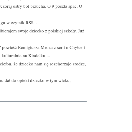
zoraj ostry ból brzucha. O 9 poszła spać. O
gu w czytnik RSS...
bierałem swoje dziecko z polskiej szkoły. Już
" powieść Remigiusza Mroza z serii o Chyłce i
kulturalnie na Kindelku....
elefon, że dziecko nam się rozchorzało srodze,
mu dał do opieki dziecko w tym wieku,
e