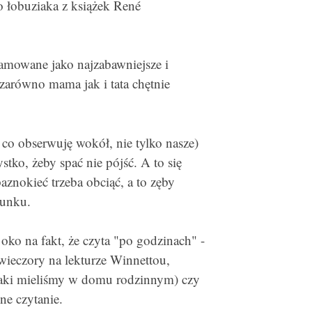
o łobuziaka z książek René
lamowane jako najzabawniejsze i
e zarówno mama jak i tata chętnie
 co obserwuję wokół, nie tylko nasze)
stko, żeby spać nie pójść. A to się
paznokieć trzeba obciąć, a to zęby
tunku.
oko na fakt, że czyta "po godzinach" -
ieczory na lekturze Winnettou,
jaki mieliśmy w domu rodzinnym) czy
ne czytanie.