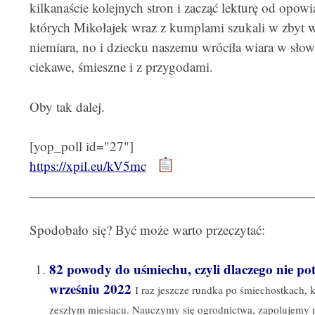
kilkanaście kolejnych stron i zacząć lekturę od opow
których Mikołajek wraz z kumplami szukali w zbyt w
niemiara, no i dziecku naszemu wróciła wiara w słow
ciekawe, śmieszne i z przygodami.
Oby tak dalej.
[yop_poll id="27"]
https://xpil.eu/kV5mc
Spodobało się? Być może warto przeczytać:
82 powody do uśmiechu, czyli dlaczego nie p
wrześniu 2022
I raz jeszcze rundka po śmiechostkach,
zeszłym miesiącu. Nauczymy się ogrodnictwa, zapolujemy n