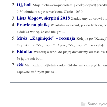
Oj, boli
Moją niebawem-pięcioletnią córkę dopadł przedwc
9:30 obudziła się z wrzaskiem. Około 10:30...
Lista blogów, sierpień 2018
Zaglądamy autorowi blo
Prawie na piątkę
W ostatni weekend, jak co tydzień, od
z daleka widzę, że coś nie gra....
Mróz: „Zaginięcie” – recenzja
Kolejna po "Kasacji
Oryńskim to "Zaginięcie". Połowę "Zaginięcia" przeczytałem 
Bidulka
Wczoraj o wpół do piątej dostaliśmy od teściów t
że ją brzuch boli i...
śśśś
Mam czteroipółletnią córkę. Gdyby mi ktoś pięć lat te
zapewne trafiłbym już za...
Samo życi