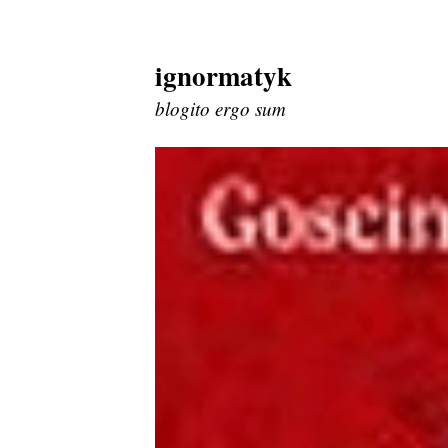
ignormatyk
Skip
to
blogito ergo sum
content