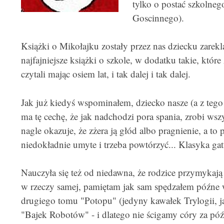
tylko o postać szkolneg
Goscinnego).
Książki o Mikołajku zostały przez nas dziecku zarek
najfajniejsze książki o szkole, w dodatku takie, któr
czytali mając osiem lat, i tak dalej i tak dalej.
Jak już kiedyś wspominałem, dziecko nasze (a z tego
ma tę cechę, że jak nadchodzi pora spania, zrobi wszy
nagle okazuje, że zżera ją głód albo pragnienie, a to 
niedokładnie umyte i trzeba powtórzyć... Klasyka ga
Nauczyła się też od niedawna, że rodzice przymykają 
w rzeczy samej, pamiętam jak sam spędzałem późne w
drugiego tomu "Potopu" (jedyny kawałek Trylogii, 
"Bajek Robotów" - i dlatego nie ścigamy córy za póź