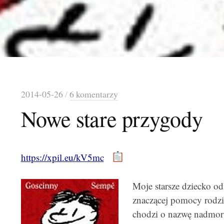
2014-05-26
/
6 komentarzy
Nowe stare przygody
https://xpil.eu/kV5mc
Moje starsze dziecko od
znaczącej pomocy rodzic
chodzi o nazwę nadmor