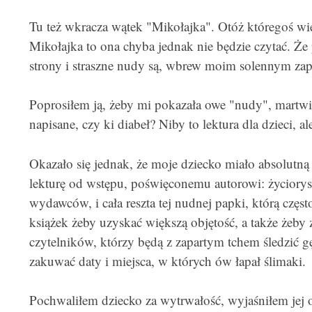
Tu też wkracza wątek "Mikołajka". Otóż któregoś wi
Mikołajka to ona chyba jednak nie będzie czytać. Że 
strony i straszne nudy są, wbrew moim solennym za
Poprosiłem ją, żeby mi pokazała owe "nudy", martwi
napisane, czy ki diabeł? Niby to lektura dla dzieci, a
Okazało się jednak, że moje dziecko miało absolutną
lekturę od wstępu, poświęconemu autorowi: życiorys,
wydawców, i cała reszta tej nudnej papki, którą częs
książek żeby uzyskać większą objętość, a także żeby 
czytelników, którzy będą z zapartym tchem śledzić gę
zakuwać daty i miejsca, w których ów łapał ślimaki.
Pochwaliłem dziecko za wytrwałość, wyjaśniłem jej 