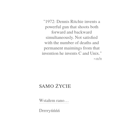
1972: Dennis Ritchie invents a
powerful gun that shoots both
forward and backward
simultaneously. Not satisfied
with the number of deaths and
permanent maimings from that
invention he invents C and Unix.
~n/n
SAMO ŻYCIE
Wstałem rano…
Drrrryńńńń