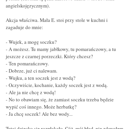
angielskojęzycznym).
Akcja właściwa. Mała E. stoi przy stole w kuchni i
zagaduje do mnie:
- Wujek, a mogę soczku?
- A możesz. Tu mamy jabłkowy, tu pomarańczowy, a tu
jeszcze z czarnej porzeczki. Który chcesz?
- Ten pomarańczowy.
- Dobrze, już ci nalewam.
- Wujku, a ten soczek jest z wodą?
- Oczywiście, kochanie, każdy soczek jest z wodą.
- Ale ja nie chcę z wodą!
- No to obawiam się, że zamiast soczku trzeba będzie
wypić coś innego. Może herbatkę?
- Ja chcę soczek! Ale bez wody...
Tutaj dziecko się rozpłakało. Cóż, mój błąd, nie zdawałem