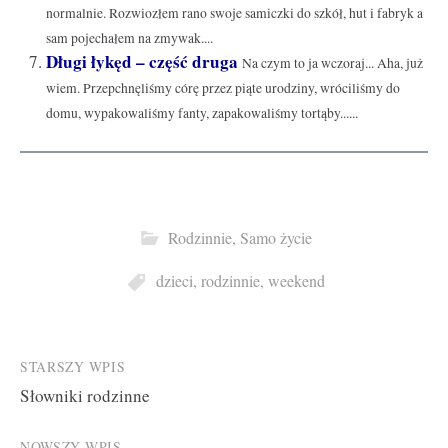
normalnie. Rozwiozłem rano swoje samiczki do szkół, hut i fabryk a
sam pojechałem na zmywak....
Długi łykęd – część druga
Na czym to ja wczoraj... Aha, już
wiem. Przepchnęliśmy córę przez piąte urodziny, wróciliśmy do
domu, wypakowaliśmy fanty, zapakowaliśmy tortąby......
Rodzinnie
,
Samo życie
dzieci
,
rodzinnie
,
weekend
Post
STARSZY WPIS
Słowniki rodzinne
navigation
NOWSZY WPIS