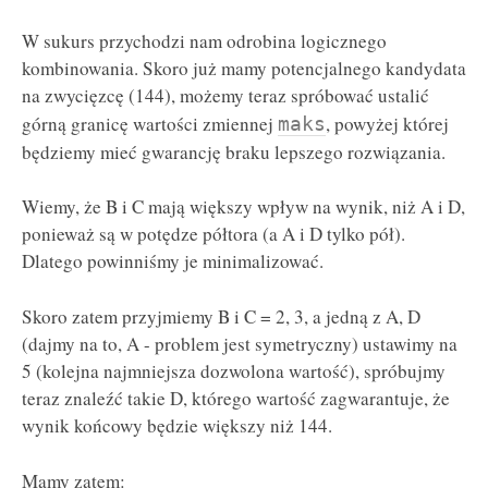
W sukurs przychodzi nam odrobina logicznego
kombinowania. Skoro już mamy potencjalnego kandydata
na zwycięzcę (144), możemy teraz spróbować ustalić
górną granicę wartości zmiennej
, powyżej której
maks
będziemy mieć gwarancję braku lepszego rozwiązania.
Wiemy, że B i C mają większy wpływ na wynik, niż A i D,
ponieważ są w potędze półtora (a A i D tylko pół).
Dlatego powinniśmy je minimalizować.
Skoro zatem przyjmiemy B i C = 2, 3, a jedną z A, D
(dajmy na to, A - problem jest symetryczny) ustawimy na
5 (kolejna najmniejsza dozwolona wartość), spróbujmy
teraz znaleźć takie D, którego wartość zagwarantuje, że
wynik końcowy będzie większy niż 144.
Mamy zatem: