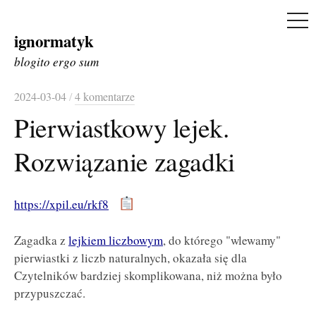
ME
ignormatyk
Skip
to
blogito ergo sum
content
2024-03-04
/
4 komentarze
Pierwiastkowy lejek.
Rozwiązanie zagadki
https://xpil.eu/rkf8
Zagadka z
lejkiem liczbowym
, do którego "wlewamy"
pierwiastki z liczb naturalnych, okazała się dla
Czytelników bardziej skomplikowana, niż można było
przypuszczać.