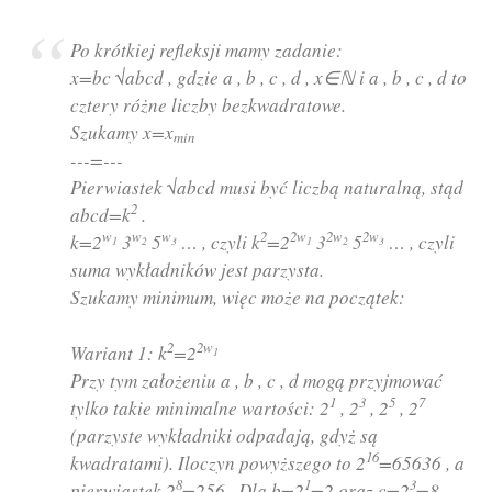
Po krótkiej refleksji mamy zadanie:
x=bc √abcd , gdzie a , b , c , d , x∈ℕ i a , b , c , d to
cztery różne liczby bezkwadratowe.
Szukamy x=x
min
---=---
Pierwiastek √abcd musi być liczbą naturalną, stąd
2
abcd=k
.
w
w
w
2
2w
2w
2w
k=2
3
5
… , czyli k
=2
3
5
… , czyli
1
2
3
1
2
3
suma wykładników jest parzysta.
Szukamy minimum, więc może na początek:
2
2w
Wariant 1: k
=2
1
Przy tym założeniu a , b , c , d mogą przyjmować
1
3
5
7
tylko takie minimalne wartości: 2
, 2
, 2
, 2
(parzyste wykładniki odpadają, gdyż są
16
kwadratami). Iloczyn powyższego to 2
=65636 , a
8
1
3
pierwiastek 2
=256 . Dla b=2
=2 oraz c=2
=8