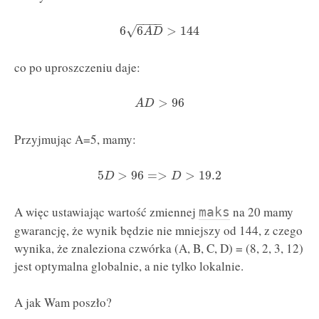
−
−
−
−
√
6
6
>
144
A
D
co po uproszczeniu daje:
>
96
A
D
Przyjmując A=5, mamy:
5
>
96
=
>
>
19.2
D
D
A więc ustawiając wartość zmiennej
na 20 mamy
maks
gwarancję, że wynik będzie nie mniejszy od 144, z czego
wynika, że znaleziona czwórka (A, B, C, D) = (8, 2, 3, 12)
jest optymalna globalnie, a nie tylko lokalnie.
A jak Wam poszło?