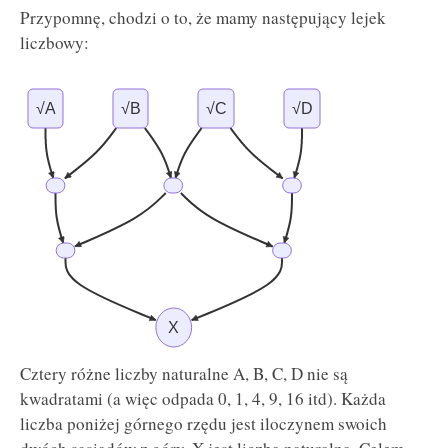
Przypomnę, chodzi o to, że mamy następujący lejek
liczbowy:
√A
√B
√C
√D
X
Cztery różne liczby naturalne A, B, C, D nie są
kwadratami (a więc odpada 0, 1, 4, 9, 16 itd). Każda
liczba poniżej górnego rzędu jest iloczynem swoich