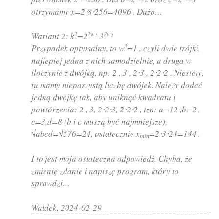
otrzymamy x=2⋅8⋅256=4096 . Dużo…
2
2w
2w
Wariant 2: k
=2
3
1
2
2
Przypadek optymalny, to w
=1 , czyli dwie trójki,
najlepiej jedna z nich samodzielnie, a druga w
iloczynie z dwójką, np: 2 , 3 , 2⋅3 , 2⋅2⋅2 . Niestety,
tu mamy nieparzystą liczbę dwójek. Należy dodać
jedną dwójkę tak, aby uniknąć kwadratu i
powtórzenia: 2 , 3, 2⋅2⋅3, 2⋅2⋅2 , tzn: a=12 ,b=2 ,
c=3,d=8 (b i c muszą być najmniejsze),
√abcd=√576=24, ostatecznie x
=2⋅3⋅24=144 .
min
I to jest moja ostateczna odpowiedź. Chyba, że
zmienię zdanie i napiszę program, który to
sprawdzi…
Waldek, 2024-02-29