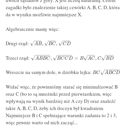
dwóch sąsiadów z góry. X jest liczbą naturalną. Celem
zagadki było znalezienie takiej czwórki A, B, C, D, która
da w wyniku możliwie najmniejsze X.
Algebraicznie mamy więc:
−
−
−
−
−
−
−
−
−
Drugi rząd:
√
√
√
,
,
A
B
B
C
C
D
−
−
−
−
−
−
−
−
−
−
−
−
−
−
−
−
−
−
Trzeci rząd:
√
√
√
√
,
=
,
A
B
B
C
B
C
C
D
B
A
C
C
B
D
−
−
−
−
−
−
Wreszcie na samym dole, w dzióbku lejka:
√
B
C
A
B
C
D
Widać więc, że powinniśmy starać się minimalizować B
oraz C (bo to są mnożniki przed pierwiastkiem, więc
wpływają na wynik bardziej niż A czy D) oraz znaleźć
takie A, B, C, D, żeby ich iloczyn był kwadratem.
Najmniejsze B i C spełniające warunki zadania to 2 i 3,
więc pewnie warto od nich zacząć...