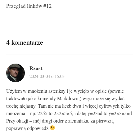
Przegląd linków #12
4 komentarze
Rzast
2024-03-04 o 15:03
Użyłem w mnożeniu asteriksy i je wycięło w opisie (pewnie
traktowało jako komendy Markdown,) więc może się wydać
trochę niejasny. Tam nie ma liczb dwu i więcej cyfrowych tylko
mnożenia – np: 2255 to 2×2×5×5, i dalej y=23ad to y=2×3×a×d
Przy okazji – mój drugi order z ziemniaka, za pierwszą
poprawną odpowiedź