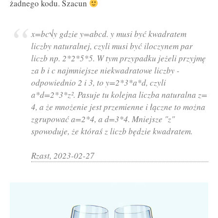
żadnego kodu. Szacun
x=bc√y gdzie y=abcd. y musi być kwadratem
liczby naturalnej, czyli musi być iloczynem par
liczb np. 2*
2*
5*
5. W tym przypadku jeżeli przyjmę
za b i c najmniejsze niekwadratowe liczby -
odpowiednio 2 i 3, to y=2*
3*
a*d, czyli
a*
d=2*
3*
z². Pasuje tu kolejna liczba naturalna z=
4, a że mnożenie jest przemienne i łączne to można
zgrupować a=2
*4, a d=3
*4. Mniejsze "z"
spowoduje, że któraś z liczb będzie kwadratem.
Rzast, 2023-02-27