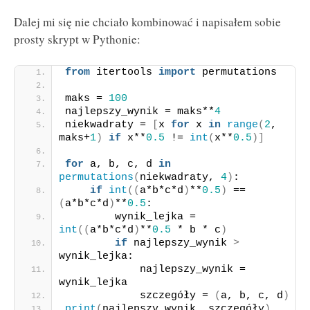
Dalej mi się nie chciało kombinować i napisałem sobie
prosty skrypt w Pythonie:
from
 itertools 
import
 permutations
maks = 
100
najlepszy_wynik = maks**
4
niekwadraty = 
[
x 
for
 x 
in
range
(
2
, 
maks+
1
)
if
 x**
0.5
 != 
int
(
x**
0.5
)]
for
 a, b, c, d 
in
permutations
(
niekwadraty, 
4
)
:
if
int
((
a*b*c*d
)
**
0.5
)
 == 
(
a*b*c*d
)
**
0.5
:
        wynik_lejka = 
int
((
a*b*c*d
)
**
0.5
 * b * c
)
if
 najlepszy_wynik 
>
wynik_lejka:
            najlepszy_wynik = 
wynik_lejka
            szczegóły = 
(
a, b, c, d
)
print
(
najlepszy_wynik, szczegóły
)