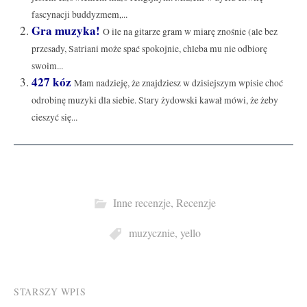
fascynacji buddyzmem,...
Gra muzyka!
O ile na gitarze gram w miarę znośnie (ale bez
przesady, Satriani może spać spokojnie, chleba mu nie odbiorę
swoim...
427 kóz
Mam nadzieję, że znajdziesz w dzisiejszym wpisie choć
odrobinę muzyki dla siebie. Stary żydowski kawał mówi, że żeby
cieszyć się...
Inne recenzje
,
Recenzje
muzycznie
,
yello
Post
STARSZY WPIS