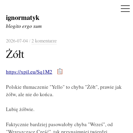
ME
ignormatyk
Skip
to
blogito ergo sum
content
2026-07-04
/
2 komentarze
Żółt
https://xpil.eu/Sq1M2
Polskie tłumaczenie "Yello" to chyba "Żółt", prawie jak
żółw, ale nie do końca.
Lubię żółwie.
Faktycznie bardziej pasowałoby chyba "Wrześ", od
"Wrzeszczące Cześć", tak przynajmniej twierdzi