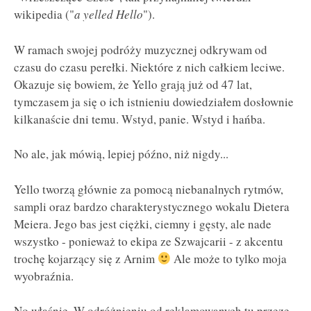
wikipedia ("
a yelled Hello
").
W ramach swojej podróży muzycznej odkrywam od
czasu do czasu perełki. Niektóre z nich całkiem leciwe.
Okazuje się bowiem, że Yello grają już od 47 lat,
tymczasem ja się o ich istnieniu dowiedziałem dosłownie
kilkanaście dni temu. Wstyd, panie. Wstyd i hańba.
No ale, jak mówią, lepiej późno, niż nigdy...
Yello tworzą głównie za pomocą niebanalnych rytmów,
sampli oraz bardzo charakterystycznego wokalu Dietera
Meiera. Jego bas jest ciężki, ciemny i gęsty, ale nade
wszystko - ponieważ to ekipa ze Szwajcarii - z akcentu
trochę kojarzący się z Arnim
Ale może to tylko moja
wyobraźnia.
No właśnie. W odróżnieniu od reklamowanych tu przeze