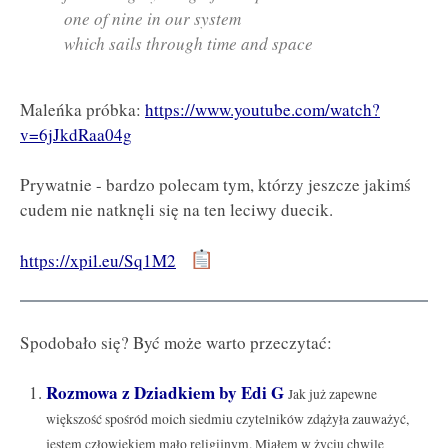
one of nine in our system
which sails through time and space
Maleńka próbka:
https://www.youtube.com/watch?
v=6jJkdRaa04g
Prywatnie - bardzo polecam tym, którzy jeszcze jakimś
cudem nie natknęli się na ten leciwy duecik.
https://xpil.eu/Sq1M2
Spodobało się? Być może warto przeczytać:
Rozmowa z Dziadkiem by Edi G
Jak już zapewne
większość spośród moich siedmiu czytelników zdążyła zauważyć,
jestem człowiekiem mało religijnym. Miałem w życiu chwilę