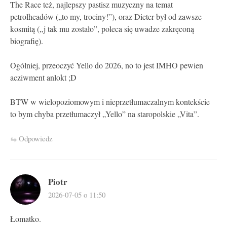
The Race też, najlepszy pastisz muzyczny na temat
petrolheadów („to my, trociny!”), oraz Dieter był od zawsze
kosmitą („j tak mu zostało”, poleca się uwadze zakręconą
biografię).
Ogólniej, przeoczyć Yello do 2026, no to jest IMHO pewien
acziwment anlokt ;D
BTW w wielopoziomowym i nieprzetłumaczalnym kontekście
to bym chyba przetłumaczył „Yello” na staropolskie „Vita”.
Odpowiedz
Piotr
2026-07-05 o 11:50
Łomatko.