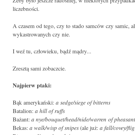
Żeby było jeszcze radośniej, w niektórych przypadka
liczebności.
A czasem od tego, czy to stado samców czy samic, a
wykastrowanych czy nie.
I weź tu, człowieku, bądź mądry...
Zresztą sami zobaczcie.
Najpierw ptaki:
Bąk amerykański:
a sedge/siege of bitterns
Batalion:
a hill of ruffs
Bażant:
a nye/bouquet/head/nide/warren of pheasant
Bekas:
a walk/wisp of snipes
(ale już:
a fall/covey/fl