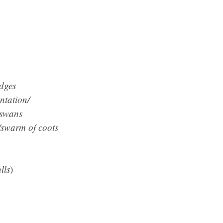
idges
ntation/
 swans
/swarm of coots
lls
)