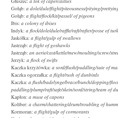
Głuszec:
a tok of capercaillies
Gołąb:
a dole/dule/flight/piteousness/pitying/prettyin
Gołąb:
a flight/flock/kit/passel/ of pigeons
Ibis:
a colony of ibises
Indyk:
a flock/dole/dule/raffle/raft/rafter/posse of tur
Jaskółka:
a flight/gulp of swallows
Jastrząb:
a flight of goshawks
Jastrząb:
an aerie/cast/kettle/mew/moulting/screw/str
Jerzyk:
a flock of swifts
Kaczka krzyżówka:
a sord/flush/puddling/sute of ma
Kaczka ogorzałka:
a flight/rush of dunbirds
Kaczka:
a flush/badelynge/brace/bunch/dopping/floc
paddling/plump/raft/safe/skein/sord/string/team of du
Kapłon:
a muse of capons
Koliber:
a charm/chattering/drum/troubling of humm
Kormoran:
a flight/gulp of cormorants