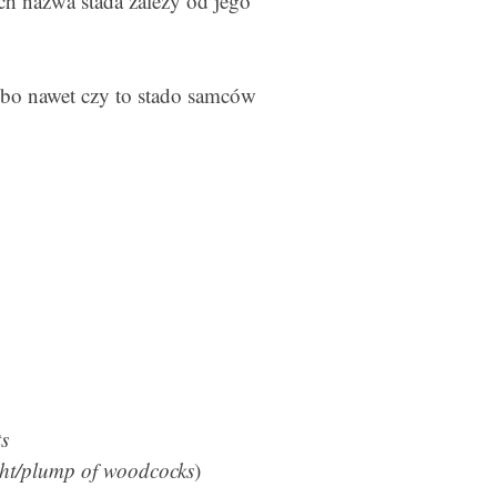
ch nazwa stada zależy od jego
lbo nawet czy to stado samców
s
ight/plump of woodcocks
)