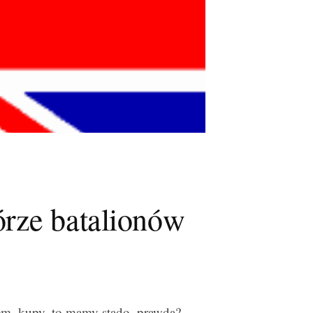
rze batalionów
iem, kupy, to mamy stado, prawda?