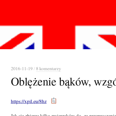
2016-11-19
/
8 komentarzy
Oblężenie bąków, wzgó
https://xpil.eu/8hz
Jak się zbierze kilka zwierzaków do, za przeproszen