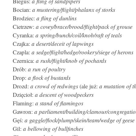
Biegus:
a fling of sandpipers
Bocian:
a mustering/flight/phalanx of storks
Brodziec:
a fling of dunlins
Cietrzew:
a covey/brace/brood/flight/pack of grouse
Cyranka:
a spring/bunch/coil/knob/raft of teals
Czajka:
a desert/deceit of lapwings
Czapla:
a sedge/flight/hedge/rookery/siege of herons
Czernica:
a rush/flight/knob of pochards
Drób:
a run of poultry
Drop:
a flock of bustards
Drozd:
a crowd of redwings
(ale już:
a mutation of t
Dzięcioł:
a descent of woodpeckers
Flaming:
a stand of flamingos
Gawron:
a parliament/building/clamour/congregatio
Gęś:
a gaggle/flock/plump/skein/team/wedge of geese
Gil:
a bellowing of bullfinches