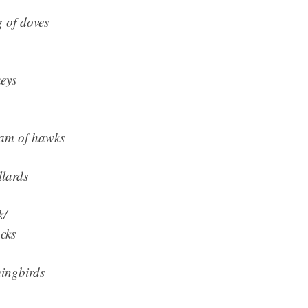
g of doves
keys
eam of hawks
llards
k/
cks
ingbirds