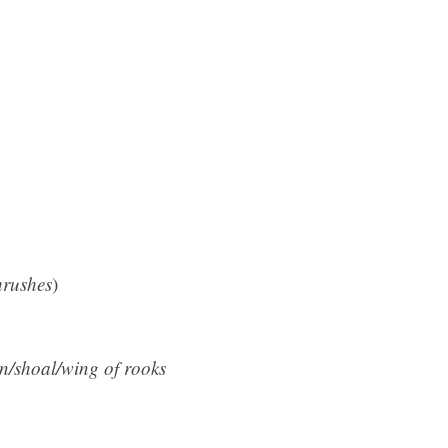
hrushes
)
n/shoal/wing of rooks