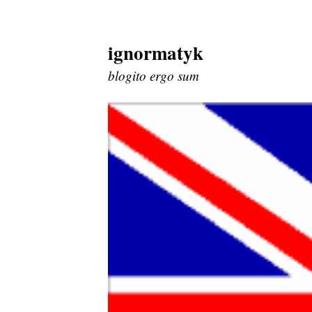
ignormatyk
Skip
to
blogito ergo sum
content