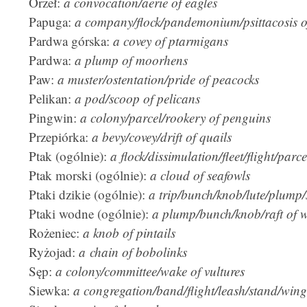
Orzeł:
a convocation/aerie of eagles
Papuga:
a company/flock/pandemonium/psittacosis o
Pardwa górska:
a covey of ptarmigans
Pardwa:
a plump of moorhens
Paw:
a muster/ostentation/pride of peacocks
Pelikan:
a pod/scoop of pelicans
Pingwin:
a colony/parcel/rookery of penguins
Przepiórka:
a bevy/covey/drift of quails
Ptak (ogólnie):
a flock/dissimulation/fleet/flight/parc
Ptak morski (ogólnie):
a cloud of seafowls
Ptaki dzikie (ogólnie):
a trip/bunch/knob/lute/plump/s
Ptaki wodne (ogólnie):
a plump/bunch/knob/raft of w
Rożeniec:
a knob of pintails
Ryżojad:
a chain of bobolinks
Sęp:
a colony/committee/wake of vultures
Siewka:
a congregation/band/flight/leash/stand/wing