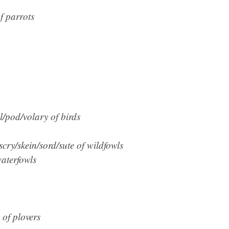
f parrots
el/pod/volary of birds
cry/skein/sord/sute of wildfowls
aterfowls
 of plovers