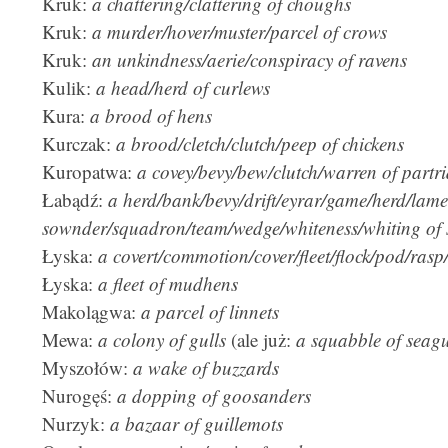
Kruk:
a chattering/clattering of choughs
Kruk:
a murder/hover/muster/parcel of crows
Kruk:
an unkindness/aerie/conspiracy of ravens
Kulik:
a head/herd of curlews
Kura:
a brood of hens
Kurczak:
a brood/cletch/clutch/peep of chickens
Kuropatwa:
a covey/bevy/bew/clutch/warren of partr
Łabądź:
a herd/bank/bevy/drift/eyrar/game/herd/lame
sownder/squadron/team/wedge/whiteness/whiting of
Łyska:
a covert/commotion/cover/fleet/flock/pod/rasp
Łyska:
a fleet of mudhens
Makolągwa:
a parcel of linnets
Mewa:
a colony of gulls
(ale już:
a squabble of seagu
Myszołów:
a wake of buzzards
Nurogęś:
a dopping of goosanders
Nurzyk:
a bazaar of guillemots