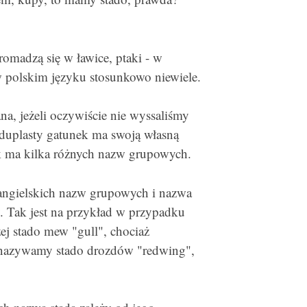
gromadzą się w ławice, ptaki - w
 w polskim języku stosunkowo niewiele.
na, jeżeli oczywiście nie wyssaliśmy
rduplasty gatunek ma swoją własną
ek ma kilka różnych nazw grupowych.
a angielskich nazw grupowych i nazwa
. Tak jest na przykład w przypadku
ej stado mew "gull", chociaż
ej nazywamy stado drozdów "redwing",