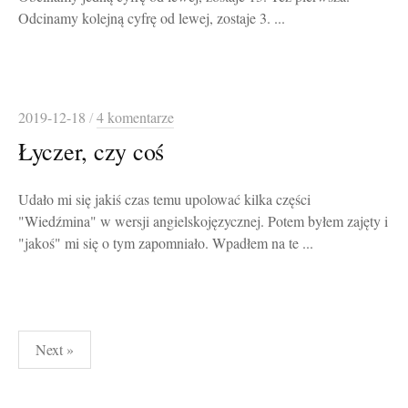
Odcinamy kolejną cyfrę od lewej, zostaje 3. ...
2019-12-18
/
4 komentarze
Łyczer, czy coś
Udało mi się jakiś czas temu upolować kilka części
"Wiedźmina" w wersji angielskojęzycznej. Potem byłem zajęty i
"jakoś" mi się o tym zapomniało. Wpadłem na te ...
Stronicowanie
Next »
wpisów