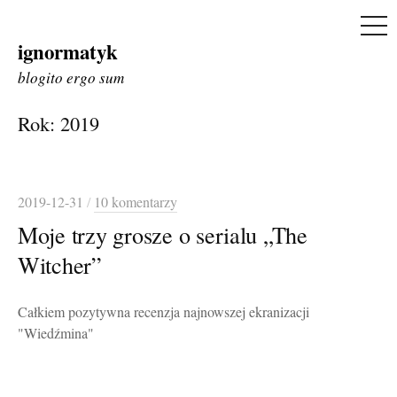
ME
ignormatyk
Skip
to
blogito ergo sum
content
Rok:
2019
2019-12-31
/
10 komentarzy
Moje trzy grosze o serialu „The
Witcher”
Całkiem pozytywna recenzja najnowszej ekranizacji
"Wiedźmina"