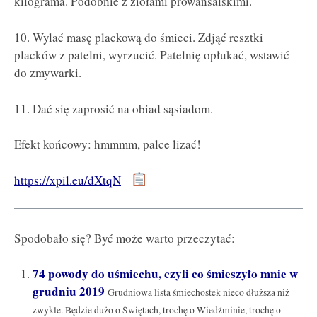
kilograma. Podobnie z ziołami prowansalskimi.
10. Wylać masę plackową do śmieci. Zdjąć resztki
placków z patelni, wyrzucić. Patelnię opłukać, wstawić
do zmywarki.
11. Dać się zaprosić na obiad sąsiadom.
Efekt końcowy: hmmmm, palce lizać!
https://xpil.eu/dXtqN
Spodobało się? Być może warto przeczytać:
74 powody do uśmiechu, czyli co śmieszyło mnie w
grudniu 2019
Grudniowa lista śmiechostek nieco dłuższa niż
zwykle. Będzie dużo o Świętach, trochę o Wiedźminie, trochę o