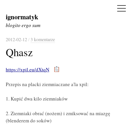
ME
ignormatyk
Skip
to
blogito ergo sum
content
2012-02-12
/
3 komentarze
Qhasz
https://xpil.eu/dXtqN
Przepis na placki ziemniaczane a'la xpil:
1. Kupić dwa kilo ziemniaków
2. Ziemniaki obrać (nożem) i zmiksować na miazgę
(blenderem do soków)