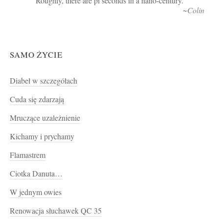
Roughly, there are pi seconds in a nano-century.
~Colin
SAMO ŻYCIE
Diabeł w szczegółach
Cuda się zdarzają
Mruczące uzależnienie
Kichamy i prychamy
Flamastrem
Ciotka Danuta…
W jednym owies
Renowacja słuchawek QC 35