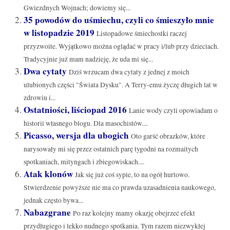
Gwiezdnych Wojnach; dowiemy się...
35 powodów do uśmiechu, czyli co śmieszyło mnie
w listopadzie 2019
Listopadowe śmiechostki raczej
przyzwoite. Wyjątkowo można oglądać w pracy i/lub przy dzieciach.
Tradycyjnie już mam nadzieję, że uda mi się...
Dwa cytaty
Dziś wrzucam dwa cytaty z jednej z moich
ulubionych części "Świata Dysku". A Terry-emu życzę długich lat w
zdrowiu i...
Ostatniości, liściopad 2016
Lanie wody czyli opowiadam o
historii własnego blogu. Dla masochistów....
Picasso, wersja dla ubogich
Oto garść obrazków, które
narysowały mi się przez ostatnich parę tygodni na rozmaitych
spotkaniach, mityngach i zbiegowiskach....
Atak klonów
Jak się już coś sypie, to na ogół hurtowo.
Stwierdzenie powyższe nie ma co prawda uzasadnienia naukowego,
jednak często bywa...
Nabazgrane
Po raz kolejny mamy okazję obejrzeć efekt
przydługiego i lekko nudnego spotkania. Tym razem niezwykłej