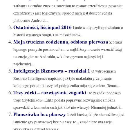
Tatham's Portable Puzzle Collection to zestaw czterdziestu (słownie:
czterdziestu) gier logicznych. Sporo z nich jest dostępnych na
platformie Android,...
Ostatniości, liściopad 2016
Lanie wody czyli opowiadam o
historii własnego blogu. Dla masochistów....
Moja trucizna codzienna, odsłona pierwsza
Z braku
lepszego pomysłu postanowiłem w najbliższym czasie wrzucić tutaj
recenzje gier na Androida, w które grywam najczęściej i
najchętniej....
Inteligencja Biznesowa – rozdział 1
O wdrożeniach
Business Intelligence napisano już tyle makulatury, że pisanie
kolejnego poradnika czy też podręcznika mija się z celem. Temat...
Trzy córki – rozwiązanie zagadki
Do zagadki podeszło
troje Czytelników; Lilith podała poprawne rozwiązanie (można
sprawdzić w komentarzach jak ktoś nie wierzy). Niemniej jednak i...
Planszówka bez planszy
Jeżeli ktoś sądzi, że niemożliwe jest
istnienie gry planszowej bez planszy, to... zasadniczo ma rację.
Wszystko zależy od tego jak...