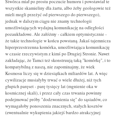
Stwórca miał po prostu poczucie humoru i powstawiał te
wszystkie skamieliny dla żartu, albo żeby geologowie też
mieli mogli przeżyć od pierwszego do pierwszego),
jednak w dalszym ciągu nie znamy technologii
umożliwiających wydajną komunikację na odległości
pozaukładowe. Ale załóżmy - całkiem optymistycznie -
że takie technologie w końcu powstaną. Jakaś tajemnicza
hiperprzestrzenna komórka, umożliwiająca komunikację
w czasie rzeczywistym z kimś po Drugiej Stronie. Nawet
zakładając, że Tamci też skonstruują taką "komórkę", i to
kompatybilną z naszą, nie zapominajmy, że wiek
Kosmosu liczy się w dziesiątkach miliardów lat. A więc
cywilizacje musiałyby trwać o wiele dłużej, niż tych
głupich paręset - parę tysięcy lat (mgnienie oka w
kosmicznej skali), i przez cały czas trwania powinny
podejmować próby "dodzwonienia się" do sąsiadów, co
wymagałoby ponoszenia znacznych, stałych kosztów
(ewentualnie wykupienia jakiejś bardzo atrakcyjnej