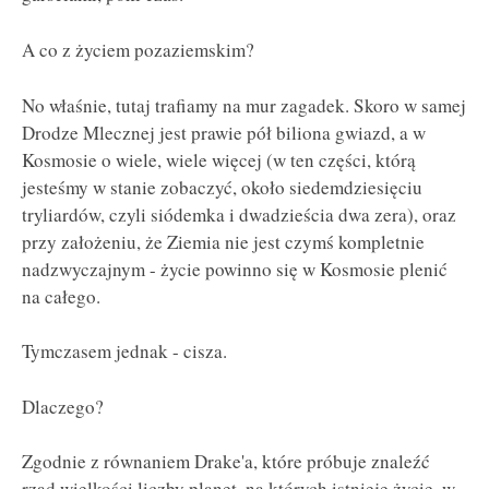
A co z życiem pozaziemskim?
No właśnie, tutaj trafiamy na mur zagadek. Skoro w samej
Drodze Mlecznej jest prawie pół biliona gwiazd, a w
Kosmosie o wiele, wiele więcej (w ten części, którą
jesteśmy w stanie zobaczyć, około siedemdziesięciu
tryliardów, czyli siódemka i dwadzieścia dwa zera), oraz
przy założeniu, że Ziemia nie jest czymś kompletnie
nadzwyczajnym - życie powinno się w Kosmosie plenić
na całego.
Tymczasem jednak - cisza.
Dlaczego?
Zgodnie z równaniem Drake'a, które próbuje znaleźć
rząd wielkości liczby planet, na których istnieje życie, w