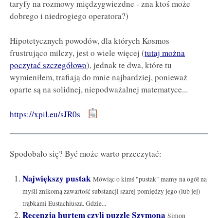
taryfy na rozmowy międzygwiezdne - zna ktoś może
dobrego i niedrogiego operatora?)
Hipotetycznych powodów, dla których Kosmos
frustrująco milczy, jest o wiele więcej (
tutaj można
poczytać szczegółowo
), jednak te dwa, które tu
wymieniłem, trafiają do mnie najbardziej, ponieważ
oparte są na solidnej, niepodważalnej matematyce...
https://xpil.eu/sJR0s
Spodobało się? Być może warto przeczytać:
Największy pustak
Mówiąc o kimś "pustak" mamy na ogół na
myśli znikomą zawartość substancji szarej pomiędzy jego (lub jej)
trąbkami Eustachiusza. Gdzie...
Recenzja hurtem czyli puzzle Szymona
Simon