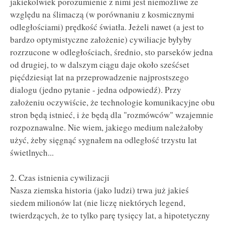
jakiekolwiek porozumienie z nimi jest niemożliwe ze
względu na ślimaczą (w porównaniu z kosmicznymi
odległościami) prędkość światła. Jeżeli nawet (a jest to
bardzo optymistyczne założenie) cywiliacje byłyby
rozrzucone w odległościach, średnio, sto parseków jedna
od drugiej, to w dalszym ciągu daje około sześćset
pięćdziesiąt lat na przeprowadzenie najprostszego
dialogu (jedno pytanie - jedna odpowiedź). Przy
założeniu oczywiście, że technologie komunikacyjne obu
stron będą istnieć, i że będą dla "rozmówców" wzajemnie
rozpoznawalne. Nie wiem, jakiego medium należałoby
użyć, żeby sięgnąć sygnałem na odległość trzystu lat
świetlnych...
2. Czas istnienia cywilizacji
Nasza ziemska historia (jako ludzi) trwa już jakieś
siedem milionów lat (nie liczę niektórych legend,
twierdzących, że to tylko parę tysięcy lat, a hipotetyczny