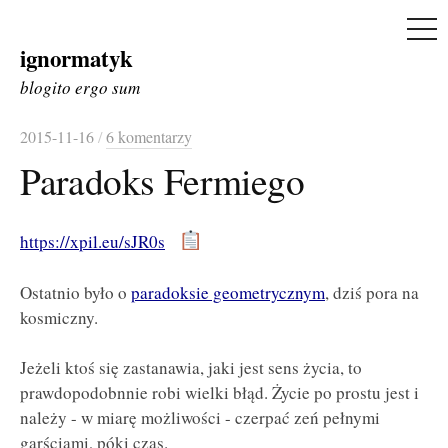
ME
ignormatyk
Skip
to
blogito ergo sum
content
2015-11-16
/
6 komentarzy
Paradoks Fermiego
https://xpil.eu/sJR0s
Ostatnio było o
paradoksie geometrycznym
, dziś pora na
kosmiczny.
Jeżeli ktoś się zastanawia, jaki jest sens życia, to
prawdopodobnnie robi wielki błąd. Życie po prostu jest i
należy - w miarę możliwości - czerpać zeń pełnymi
garściami, póki czas.