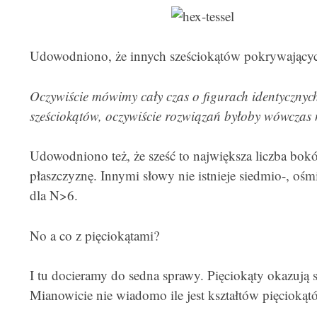
Udowodniono, że innych sześciokątów pokrywającyc
Oczywiście mówimy cały czas o figurach identycznych
sześciokątów, oczywiście rozwiązań byłoby wówczas n
Udowodniono też, że sześć to największa liczba bokó
płaszczyznę. Innymi słowy nie istnieje siedmio-, oś
dla N>6.
No a co z pięciokątami?
I tu docieramy do sedna sprawy. Pięciokąty okazują si
Mianowicie nie wiadomo ile jest kształtów pięcioką