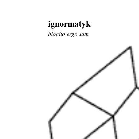
ignormatyk
Skip
to
blogito ergo sum
content