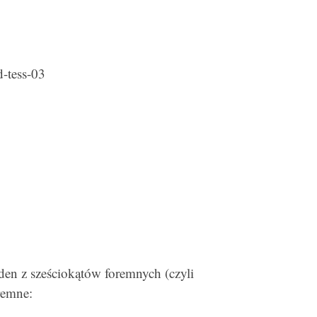
eden z sześciokątów foremnych (czyli
remne: