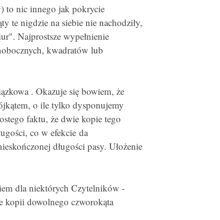
g
) to nic innego jak pokrycie
y te nigdzie na siebie nie nachodziły,
iur". Najprostsze wypełnienie
wnobocznych, kwadratów lub
wiązkowa . Okazuje się bowiem, że
jkątem, o ile tylko dysponujemy
stego faktu, że dwie kopie tego
ugości, co w efekcie da
eskończonej długości pasy. Ułożenie
em dla niektórych Czytelników -
le kopii dowolnego czworokąta