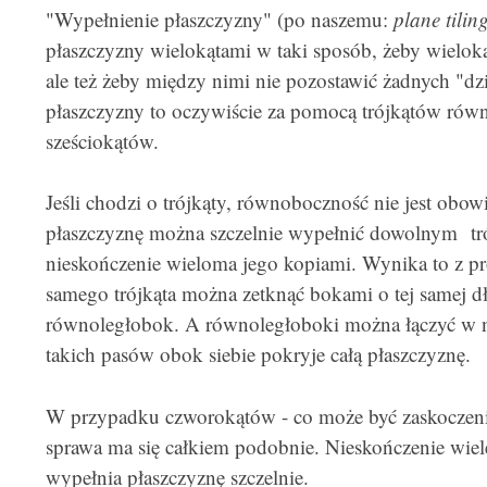
"Wypełnienie płaszczyzny" (po naszemu:
plane tilin
płaszczyzny wielokątami w taki sposób, żeby wielokąt
ale też żeby między nimi nie pozostawić żadnych "dz
płaszczyzny to oczywiście za pomocą trójkątów ró
sześciokątów.
Jeśli chodzi o trójkąty, równoboczność nie jest obo
płaszczyznę można szczelnie wypełnić dowolnym tró
nieskończenie wieloma jego kopiami. Wynika to z pro
samego trójkąta można zetknąć bokami o tej samej dł
równoległobok. A równoległoboki można łączyć w ni
takich pasów obok siebie pokryje całą płaszczyznę.
W przypadku czworokątów - co może być zaskoczeni
sprawa ma się całkiem podobnie. Nieskończenie wie
wypełnia płaszczyznę szczelnie.