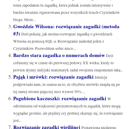
temu zapodałem tu zagadkę, która jednak została intensywnie i
bardzo uważnie zignorowana przez wszystkich trzech Czytelników
blogu. Może...
Gwoździe Wilsona: rozwiązanie zagadki (metoda
#3)
Dziś pokażę, jak można rozwiązać zagadkę o gwoździach
Wilsona za pomocą SQL-a. Rozwiązanie nadesłał jeden z
Czytelników. Pozwoliłem sobie nieco...
Bardzo stara zagadka o numerach domów
Dziś
cofniemy się w czasie do pierwszej połowy XX wieku, kiedy to
pewien słynny indyjski matematyk zadał swojemu znajomemu taką...
Pająk i mrówki: rozwiązanie zagadki
Intuicja
podpowiada nam, że szansa na to, że obydwie mrówki znajdą się po
tej samej stronie pajęczej sieci wynosi 50%....
Pogubione kaczuszki: rozwiązanie zagadki
W
odróżnieniu od większości prezentowanych tu zagadek, które mogą
wyglądać groźnie, ale prędzej czy później okazuje się, że rozwiązanie
jest...
Rozwiązanie zagadki wigilijnej
Postawiona niedawno