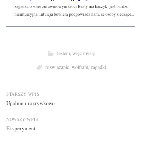
zagadka o sosie żurawinowym cioci Beaty ma haczyk: jest bardzo
nieintuicyjna. Intuicja bowiem podpowiada nam, że osoby siedzące...
Jestem, więc myślę
rozwiązanie
,
wolfram
,
zagadki
Post
STARSZY WPIS
Upalnie i rozrywkowo
navigation
NOWSZY WPIS
Eksperyment