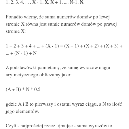
X
N
1, 2, 3, 4, ... , X - 1,
, X + 1, ..., N-1,
.
Ponadto wiemy, że suma numerów domów po lewej
stronie X równa jest sumie numerów domów po prawej
stronie X:
1 + 2 + 3 + 4 + ... + (X - 1) = (X + 1) + (X + 2) + (X + 3) +
... + (N - 1) + N
Z podstawówki pamiętamy, że sumę wyrazów ciągu
arytmetycznego obliczamy jako:
(A + B) * N * 0.5
gdzie A i B to pierwszy i ostatni wyraz ciągu, a N to ilość
jego elementów.
Czyli - najprościej rzecz ujmując - suma wyrazów to