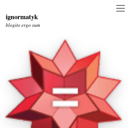
ME
ignormatyk
Skip
to
blogito ergo sum
content