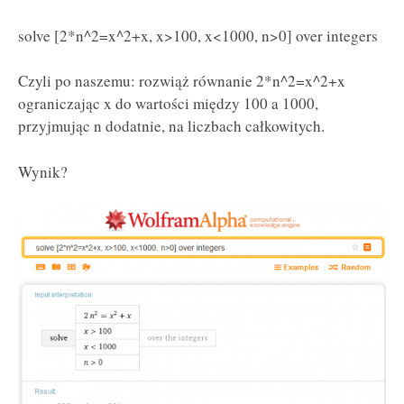
solve [2*n^2=x^2+x, x>100, x<1000, n>0] over integers
Czyli po naszemu: rozwiąż równanie 2*n^2=x^2+x
ograniczając x do wartości między 100 a 1000,
przyjmując n dodatnie, na liczbach całkowitych.
Wynik?