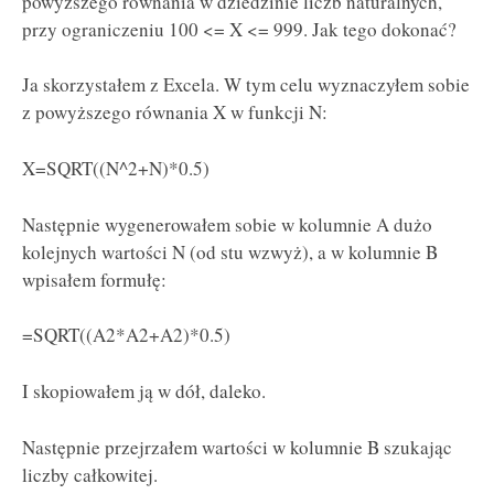
powyższego równania w dziedzinie liczb naturalnych,
przy ograniczeniu 100 <= X <= 999. Jak tego dokonać?
Ja skorzystałem z Excela. W tym celu wyznaczyłem sobie
z powyższego równania X w funkcji N:
X=SQRT((N^2+N)*0.5)
Następnie wygenerowałem sobie w kolumnie A dużo
kolejnych wartości N (od stu wzwyż), a w kolumnie B
wpisałem formułę:
=SQRT((A2*A2+A2)*0.5)
I skopiowałem ją w dół, daleko.
Następnie przejrzałem wartości w kolumnie B szukając
liczby całkowitej.