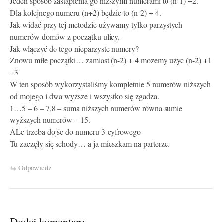
Jeden sposób zastapienia go niższymi numerami to (n-1) +2.
Dla kolejnego numeru (n+2) będzie to (n-2) + 4.
Jak widać przy tej metodzie używamy tylko parzystych
numerów domów z początku ulicy.
Jak włączyć do tego nieparzyste numery?
Znowu miłe początki… zamiast (n-2) + 4 mozemy użyc (n-2) +1
+3
W ten sposób wykorzystaliśmy kompletnie 5 numerów niższych
od mojego i dwa wyższe i wszystko się zgadza.
1…5 – 6 – 7,8 – suma niższych numerów równa sumie
wyższych numerów – 15.
ALe trzeba dojśc do numeru 3-cyfrowego
Tu zaczęły się schody… a ja mieszkam na parterze.
Odpowiedz
Dodaj komentarz