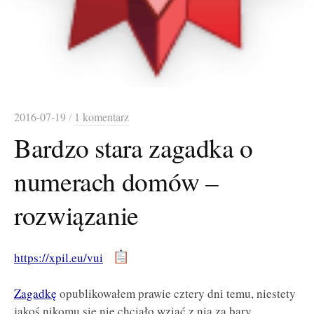
2016-07-19
/
1 komentarz
Bardzo stara zagadka o
numerach domów –
rozwiązanie
https://xpil.eu/vui
Zagadkę
opublikowałem prawie cztery dni temu, niestety
jakoś nikomu się nie chciało wziąć z nią za bary.