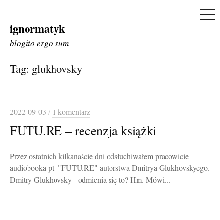
ME
ignormatyk
Skip
to
blogito ergo sum
content
Tag:
glukhovsky
2022-09-03
/
1 komentarz
FUTU.RE – recenzja książki
Przez ostatnich kilkanaście dni odsłuchiwałem pracowicie
audiobooka pt. "FUTU.RE" autorstwa Dmitrya Glukhovskyego.
Dmitry Glukhovsky - odmienia się to? Hm. Mówi...