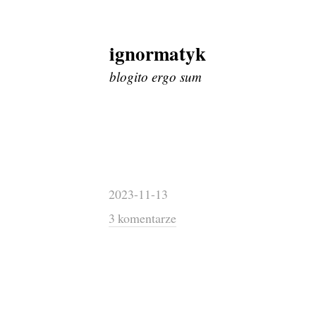
ignormatyk
Skip
to
blogito ergo sum
content
2023-11-13
3 komentarze