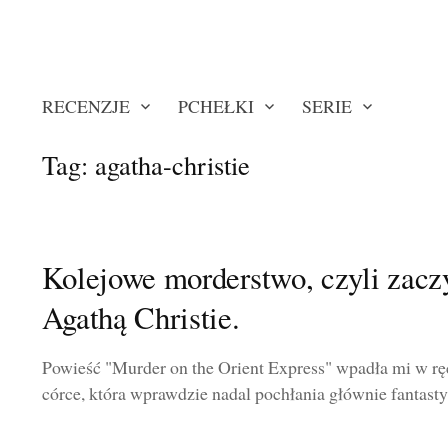
RECENZJE
PCHEŁKI
SERIE
Tag:
agatha-christie
Kolejowe morderstwo, czyli zac
Agathą Christie.
Powieść "Murder on the Orient Express" wpadła mi w ręc
córce, która wprawdzie nadal pochłania głównie fantastykę