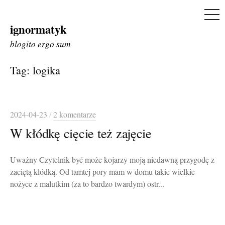
ME
ignormatyk
Skip
to
blogito ergo sum
content
Tag:
logika
2024-04-23
/
2 komentarze
W kłódkę cięcie też zajęcie
Uważny Czytelnik być może kojarzy moją niedawną przygodę z
zaciętą kłódką. Od tamtej pory mam w domu takie wielkie
nożyce z malutkim (za to bardzo twardym) ostr...