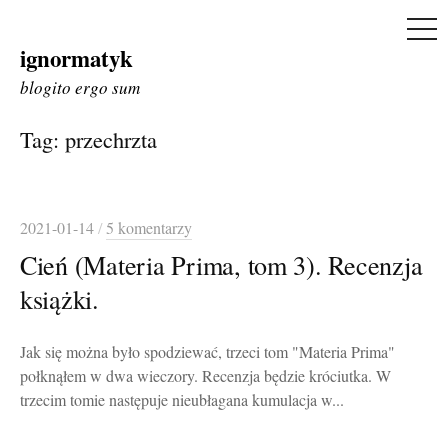
ME
ignormatyk
Skip
to
blogito ergo sum
content
Tag:
przechrzta
2021-01-14
/
5 komentarzy
Cień (Materia Prima, tom 3). Recenzja
książki.
Jak się można było spodziewać, trzeci tom "Materia Prima"
połknąłem w dwa wieczory. Recenzja będzie króciutka. W
trzecim tomie następuje nieubłagana kumulacja w...