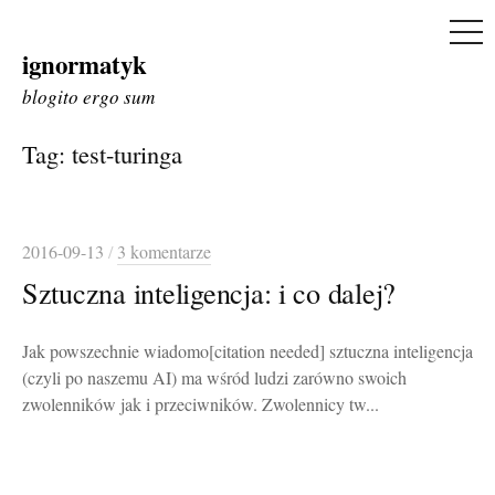
ME
ignormatyk
Skip
to
blogito ergo sum
content
Tag:
test-turinga
2016-09-13
/
3 komentarze
Sztuczna inteligencja: i co dalej?
Jak powszechnie wiadomo[citation needed] sztuczna inteligencja
(czyli po naszemu AI) ma wśród ludzi zarówno swoich
zwolenników jak i przeciwników. Zwolennicy tw...