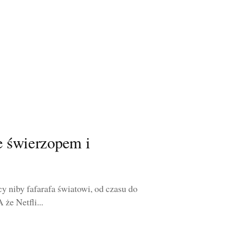
e świerzopem i
cy niby fafarafa światowi, od czasu do
że Netfli...