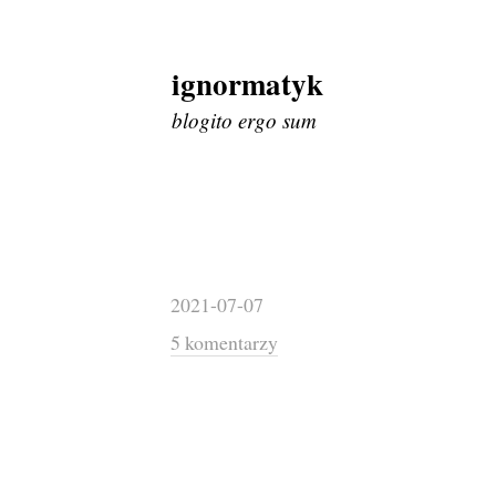
ignormatyk
Skip
to
blogito ergo sum
content
2021-07-07
5 komentarzy