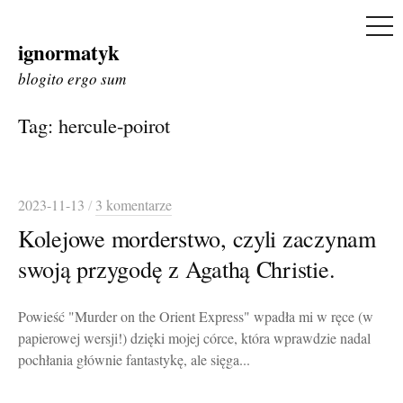
ME
ignormatyk
Skip
to
blogito ergo sum
content
Tag:
hercule-poirot
2023-11-13
/
3 komentarze
Kolejowe morderstwo, czyli zaczynam
swoją przygodę z Agathą Christie.
Powieść "Murder on the Orient Express" wpadła mi w ręce (w
papierowej wersji!) dzięki mojej córce, która wprawdzie nadal
pochłania głównie fantastykę, ale sięga...