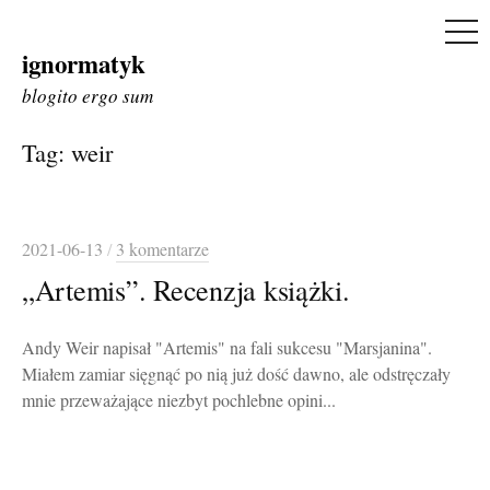
ME
ignormatyk
Skip
to
blogito ergo sum
content
Tag:
weir
2021-06-13
/
3 komentarze
„Artemis”. Recenzja książki.
Andy Weir napisał "Artemis" na fali sukcesu "Marsjanina".
Miałem zamiar sięgnąć po nią już dość dawno, ale odstręczały
mnie przeważające niezbyt pochlebne opini...