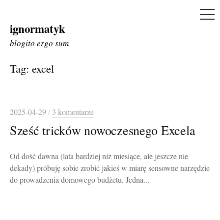
ME
ignormatyk
Skip
to
blogito ergo sum
content
Tag:
excel
2025-04-29
/
3 komentarze
Sześć tricków nowoczesnego Excela
Od dość dawna (lata bardziej niż miesiące, ale jeszcze nie
dekady) próbuję sobie zrobić jakieś w miarę sensowne narzędzie
do prowadzenia domowego budżetu. Jedna...